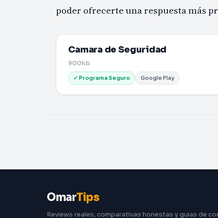
poder ofrecerte una respuesta más pr
Camara de Seguridad
900kb
✓ Programa Seguro
Google Play
Omar
Tips
Reviews reales, comparativas honestas y guias de c