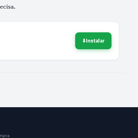
ecisa.
⬇
Instalar
ompra